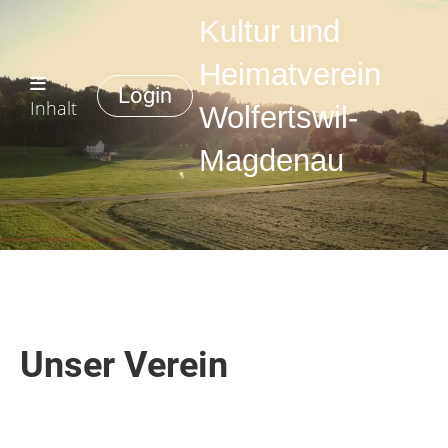
Kultur und
Heimatverein
Login
Inhalt
Wolfertswil-
Magdenau
Unser Verein