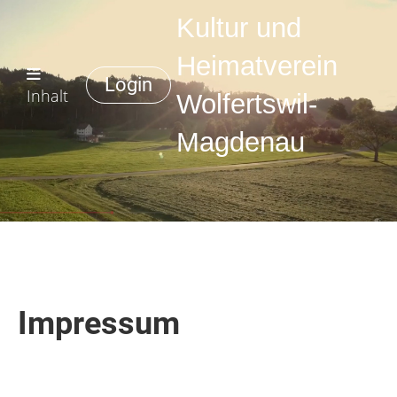
Kultur und
Heimatverein
Login
Inhalt
Wolfertswil-
Magdenau
Impressum